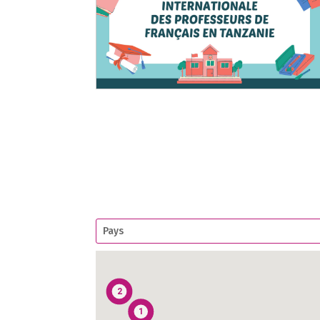
1
2
2
2
1